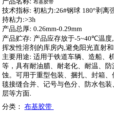
产品名称
:
布基胶带
技术指标
:
初粘力
:26#
钢球
180°
剥离
持粘力
:>3h
产品总厚
:
0.26mm
-0.29mm
产品贮存
:
产品应存放于
-5~
40
℃
温度
,
挥发性溶剂的库房内
,
避免阳光直射和
主要用途
:
适用于铁道车辆、造船、
等，具有耐油腊、耐老化、耐温、防
蚀。可用于重型包装、捆扎、封箱、
毯接缝合并、记号与色分、防水包装
层等方面
.
分类：
布基胶带